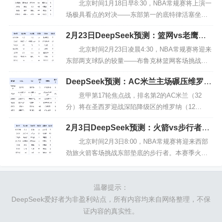
北京时间1月18日早8:30，NBA常规赛将上演一
场极具看点的对决——东部第一的底特律活塞坐镇
主场迎战排名垫底的印第安纳步行者。尽管排名悬
2月23日DeepSeek预测：篮网vs老鹰，
殊，但两队近期均取得4胜1负的佳绩，状态火热
特雷杨率队主场复仇？
程...
北京时间2月23日凌晨4:30，NBA常规赛将迎来
东部两支球队的较量——布鲁克林篮网客场挑战亚
特兰大老鹰。目前篮网以15胜40负的战绩排名东部
DeepSeek预测：AC米兰主场碾压维罗
第14，而老鹰则以27胜31负排名东部第9...
纳！莱奥+普利西奇双星闪耀，红黑军团剑
意甲第17轮焦点战，排名第2的AC米兰（32
分）将在圣西罗迎战深陷降级区的维罗纳（12
分）。红黑军团仅落后榜首国米1分，而维罗纳距离
2月3日DeepSeek预测：火箭vs步行者，
安全区还有2分差距。本场既是米兰巩固欧冠资格的
杜兰特率队客场轻取，西亚卡姆难救主
良机，...
北京时间2月3日8:00，NBA常规赛将迎来西部
劲旅火箭客场挑战东部垫底的步行者。本赛季火箭
以30胜17负高居西部第四，而步行者仅13胜36负位
列东部倒数第一。双方近5次交锋步行者3胜...
温馨提示：
DeepSeek爱好者为非盈利站点，所有内容均来自网络整理，不保
证内容的真实性。