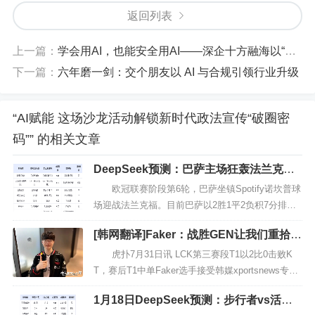
返回列表
上一篇：
学会用AI，也能安全用AI——深企十方融海以“养虾+护虾”实践诠释科技向善
下一篇：
六年磨一剑：交个朋友以 AI 与合规引领行业升级
“AI赋能 这场沙龙活动解锁新时代政法宣传“破圈密
码”” 的相关文章
DeepSeek预测：巴萨主场狂轰法兰克
福！拉什福德领衔火力全开，3-1碾压晋级
欧冠联赛阶段第6轮，巴萨坐镇Spotify诺坎普球
场迎战法兰克福。目前巴萨以2胜1平2负积7分排名
第18，距离附加赛区仅1分差距；而法兰克福1胜1平
[韩网翻译]Faker：战胜GEN让我们重拾信
3负积4分排名第28，已濒临淘汰边缘...
心，Guma五杀被抢感觉是遭报应了
虎扑7月31日讯 LCK第三赛段T1以2比0击败K
T，赛后T1中单Faker选手接受韩媒xportsnews专
访，原文内容翻译如下： Faker：第一局在首次
1月18日DeepSeek预测：步行者vs活
团战...
塞，东部榜首大战，西亚卡姆对决康宁汉