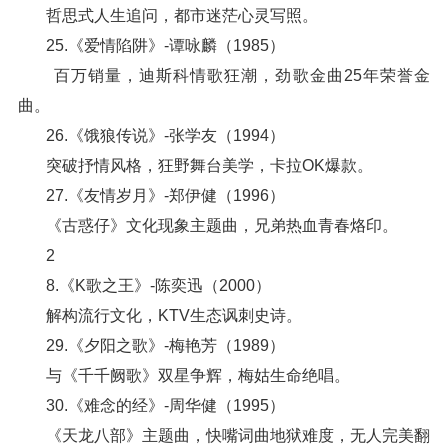
哲思式人生追问，都市迷茫心灵写照。
25.《爱情陷阱》-谭咏麟（1985）
百万销量，迪斯科情歌狂潮，劲歌金曲25年荣誉金
曲。
26.《饿狼传说》-张学友（1994）
突破抒情风格，狂野舞台美学，卡拉OK爆款。
27.《友情岁月》-郑伊健（1996）
《古惑仔》文化现象主题曲，兄弟热血青春烙印。
2
8.《K歌之王》-陈奕迅（2000）
解构流行文化，KTV生态讽刺史诗。
29.《夕阳之歌》-梅艳芳（1989）
与《千千阙歌》双星争辉，梅姑生命绝唱。
30.《难念的经》-周华健（1995）
《天龙八部》主题曲，快嘴词曲地狱难度，无人完美翻