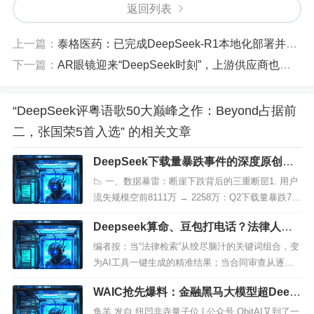
返回列表
上一篇：
泰格医药：已完成DeepSeek-R1本地化部署并打造医雅AI大模型平台
下一篇：
AR眼镜迎来“DeepSeek时刻”，上游供应商也水涨船高
“DeepSeek评粤语歌50大巅峰之作：Beyond占据前
二，张国荣5首入选” 的相关文章
DeepSeek下载量暴跌事件的深度原创分
析
📉 一、数据暴雷：断崖下跌背后的三重断层1. 用户
流失规模空前8111万 → 2258万：Q2下载量暴跌72.
2%，相当于单月减少 5852万 潜在用户；MAU下滑
Deepseek算命、豆包打电话？法律人的A
连锁反应：灵犀（-16%）、通义（-...
I工具应用指南
编者按：当“法律检索”从绞尽脑汁的关键词组合，变
为AI工具一键生成的精准结果；当合同审查从逐字
逐句的人工核对，升级为智能系统的风险预警——A
WAIC抢先爆料：金融黑马大模型超Deep
I技术正深刻重塑法律人的工作与学习方式。本文聚
Seek刷新SOTA，论文已上线
焦法律领域AI...
鱼羊 发自 纽凹非寺量子位 | 公众号 QbitAI又到了一