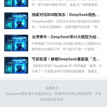
年一度“中国AI春晚”WAIC，各家大厂动作频发的时
候。今年会有哪些看点？你别说，我们还真在扒论
独家对话IBM陈旭东：DeepSeek很热，
文的过程中，发现了一些热乎线索。比如蚂蚁数
但影响尚未全面到来！ | 科创100人
科...
“DeepSeek很热，但它对企业的大影响还没全面到
来。”“许多企业拥抱AI，还要补数字化的课。”“智能
体归根结底是一个软件，规模化应用要有信息化基
台湾青年：DeepSeek等AI大模型为创业
础”“所有企业都应该开发知识库和智能问答系统，这
创新添活力
个投...
中新网厦门7月22日电 (吴冠标)“使用人工智能(AI)大
模型技术去辅助工作、学习是当下的一个趋势。”来
自台湾高雄的自媒体从业者文文22日在厦门市说，D
节前彩蛋！解锁DeepSeek最新版「无限
eepSeek等工具已成为自己创业的“得力助手”...
调用」秘籍
【新智元导读】DeepSeek-R1 0528最新「食用」方
法来了！只需两步便可定制专属智能体，免费无限
用。在端午假期前一天，DeepSeek-R1更新到了052
8版本！官方的说明是，0528的深度思...
温馨提示：
DeepSeek爱好者为非盈利站点，所有内容均来自网络整理，不保
证内容的真实性。