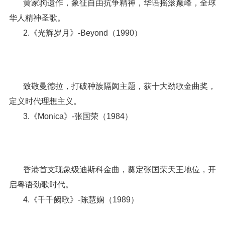
黄家驹遗作，象征自由抗争精神，华语摇滚巅峰，全球
华人精神圣歌。
2.《光辉岁月》-Beyond（1990）
致敬曼德拉，打破种族隔阂主题，获十大劲歌金曲奖，
定义时代理想主义。
3.《Monica》-张国荣（1984）
香港首支现象级迪斯科金曲，奠定张国荣天王地位，开
启粤语劲歌时代。
4.《千千阙歌》-陈慧娴（1989）