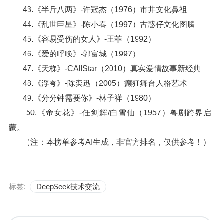
43.《半斤八两》-许冠杰（1976）市井文化鼻祖
44.《乱世巨星》-陈小春（1997）古惑仔文化图腾
45.《容易受伤的女人》-王菲（1992）
46.《爱的呼唤》-郭富城（1997）
47.《天梯》-CAllStar（2010）真实爱情故事新经典
48.《浮夸》-陈奕迅（2005）癫狂舞台人格艺术
49.《分分钟需要你》-林子祥（1980）
50.《帝女花》-任剑辉/白雪仙（1957）粤剧跨界启
蒙。
（注：本榜单参考AI生成，非官方排名，仅供参考！）
标签:
DeepSeek技术交流