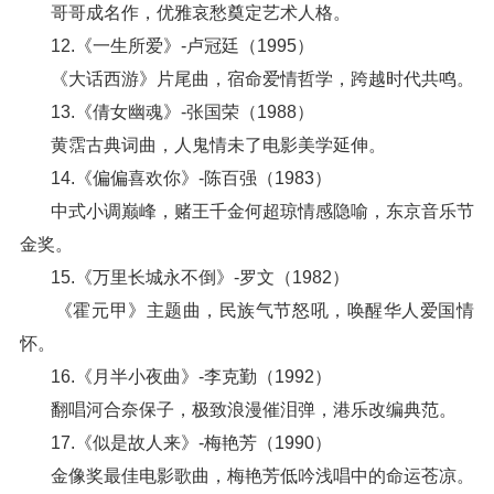
哥哥成名作，优雅哀愁奠定艺术人格。
12.《一生所爱》-卢冠廷（1995）
《大话西游》片尾曲，宿命爱情哲学，跨越时代共鸣。
13.《倩女幽魂》-张国荣（1988）
黄霑古典词曲，人鬼情未了电影美学延伸。
14.《偏偏喜欢你》-陈百强（1983）
中式小调巅峰，赌王千金何超琼情感隐喻，东京音乐节
金奖。
15.《万里长城永不倒》-罗文（1982）
《霍元甲》主题曲，民族气节怒吼，唤醒华人爱国情
怀。
16.《月半小夜曲》-李克勤（1992）
翻唱河合奈保子，极致浪漫催泪弹，港乐改编典范。
17.《似是故人来》-梅艳芳（1990）
金像奖最佳电影歌曲，梅艳芳低吟浅唱中的命运苍凉。