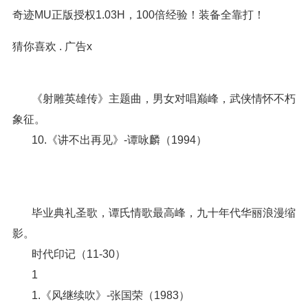
奇迹MU正版授权1.03H，100倍经验！装备全靠打！
猜你喜欢 . 广告x
《射雕英雄传》主题曲，男女对唱巅峰，武侠情怀不朽
象征。
10.《讲不出再见》-谭咏麟（1994）
毕业典礼圣歌，谭氏情歌最高峰，九十年代华丽浪漫缩
影。
时代印记（11-30）
1
1.《风继续吹》-张国荣（1983）