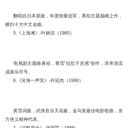
翻唱自日本原曲，年度销量冠军，离别主题巅峰之作，
横扫十大中文金曲。
5.《上海滩》-叶丽仪（1980）
电视剧主题曲鼻祖，黄霑“拉肚子灵感”创作，浪奔浪流
成港乐符号。
6.《沧海一声笑》-许冠杰（1990）
黄霑词曲，武侠音乐天花板，金马奖最佳电影歌曲，东
方侠义精神代表。
7.《沉默是金》-张国荣（1988）