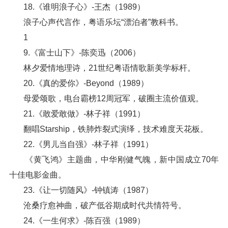
18.《谁明浪子心》-王杰（1989）
浪子心声代言作，粤语乐坛“漂泊者”教科书。
1
9.《富士山下》-陈奕迅（2006）
林夕爱情地理诗，21世纪粤语情歌新美学标杆。
20.《真的爱你》-Beyond（1989）
母爱颂歌，电台霸榜12周冠军，破圈主流价值观。
21.《敢爱敢做》-林子祥（1991）
翻唱Starship，铁肺炸裂式演绎，技术难度天花板。
22.《男儿当自强》-林子祥（1991）
《黄飞鸿》主题曲，中华刚健气魄，新中国成立70年
十佳电影金曲。
23.《让一切随风》-钟镇涛（1987）
沧桑疗愈神曲，破产低谷期成时代共情符号。
24.《一生何求》-陈百强（1989）